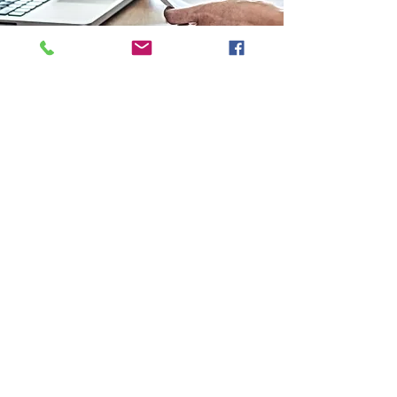
BOEKHOUDER
MET PIT
Solliciteer hier
HANDIGE
MECANICIEN
Solliciteer hier